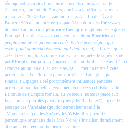
témoignent les restes humains découverts dans la sierra de
Atapuerca, non loin de Burgos, que les scientifiques estiment
remonter à 780 000 ans avant notre ère. A la
fin de l’âge de
Bronze (900 avant notre ère) apparaît la culture des
Ibères
– qui
donnera son nom à la
péninsule Ibérique
englobant Espagne et
Portugal. Les richesses de cette culture attirent
Phéniciens
(
peuple antique originaire des cités de Phénicie, région qui
correspond approximativement au Liban actuel)
et
Grecs
, qui y
créent des comptoirs commerciaux. La conquête de la péninsule
par
l’Empire romain
, - démarrée au début du IIe siècle av. J.C. et
achevée au milieu du Ier siècle av. J.C. – met un terme à cette
période, la paix s’installe pour sept siècles. Bien plus que la
France, l’Espagne a été profondément influencée par cette
période, durant laquelle a également démarré sa christianisation.
La chute de l’Empire romain, au Ve siècle, laisse la place aux
invasions de
peuples germaniques
(dits “barbares”) : après le
passage des
Vandales
(qui donneront leur nom à la
“Vandalousie”) et des
Suèves
, les
Wisigoths
( peuple
germanique originaire de la Mer Noire) s’installent durablement -
300 ans-
et créent un immense royaume :