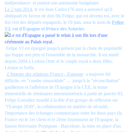
indépendance
et surtout son autonomie budgétaire.
Le 2 juin 2014
, le roi Juan Carlos (76 ans) a annoncé qu'il
abdiquait en faveur de don fils Felipe, qui est devenu roi, avec le
feu vert des députés espagnols, le 19 juin, sous le nom de
Felipe
VI
, roi d'Espagne et Prince des Asturies
.
Felipe VI est épargné jusqu'à présent par la chute de popularité
qui frappe son père et l'ensemble de la monarchie. Il est marié
depuis 2004 à Letizia Ortiz et le couple royal a deux filles,
Léonor et Sofía.
L'histoire des relations France - Espagne
a toujours été
difficile, en "courbe sinusoïdale" ...
jusqu'à la "réconciliation"
gaullienne et l'adhésion de l'Espagne à la CEE, la tenue
trimestrielle de séminaires interministériels à partir de janvier 83,
Felipe González installé à la tête d'un groupe de réflexion sur
"l'Europe 2030", la collaboration en matière de sécurité,
l'importance des échanges commerciaux entre les deux pays (la
France est le 1er client et le 2ème fournisseur de l'Espagne, la
liaison ferroviaire Perpignan - Barcelone, la mise en place d'un