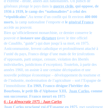
d’extrême - droite, alliées aux nationalistes. Un putsch de
généraux plonge le pays dans la
guerre civile
, qui oppose, de
1936 à 1939, le camp des “nationalistes” à celui des
“républicains
”.Au terme d’un conflit qui fit environ
400 000
morts
, la camp nationaliste l’emporte et
le
général Franco
accède au pouvoir.
Bien qu’officiellement monarchiste, ce dernier conserve le
pouvoir et
instaure une
dictature
(
avec le titre officiel
de
Caudillo
, "guide") qui dure jusqu’à sa mort, en 1975.
Anticommuniste, fervent catholique et profondément attaché à
l’unité du pays, Franco dirige d’une main de fer (exécutions
d’opposants, parti unique, censure, violation des libertés
individuelles, juridictions d’exception). Toutefois, à partir des
années 1960, on assiste à une certaine décrispation et une
nouvelle politique économique – développement du tourisme et
de l’industrie, modernisation de l’agriculture – sort l’Espagne de
l’immobilisme.
En 1969, Franco désigne l’héritier des
Bourbons, le petit fils d'Alphonse XIII,
Juan Carlos
, comme
son successeur. Franco meurt en 1975
6 - La démocratie 1975 : Juan Carlos
Juan
Carlos
proclamé roi d’Espagne en 1975
,
met rapidement