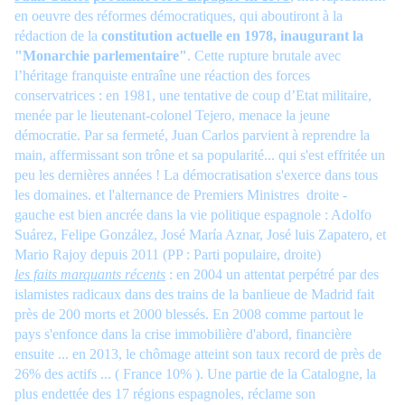
en oeuvre des réformes démocratiques, qui aboutiront à la
rédaction de la
constitution actuelle en 1978, inaugurant la
"Monarchie parlementaire"
. Cette rupture brutale avec
l’héritage franquiste entraîne une réaction des forces
conservatrices : en 1981, une tentative de coup d’Etat militaire,
menée par le lieutenant-colonel Tejero, menace la jeune
démocratie. Par sa fermeté, Juan Carlos parvient à reprendre la
main, affermissant son trône et sa popularité... qui s'est effritée un
peu les dernières années ! La démocratisation s'exerce dans tous
les domaines. et l'alternance de Premiers Ministres
droite -
gauche est bien ancrée dans la vie politique espagnole : Adolfo
Suárez, Felipe González, José María Aznar, José luis Zapatero, et
Mario Rajoy depuis 2011 (PP : Parti populaire, droite)
les faits marquants récents
: en 2004 un attentat perpétré par des
islamistes radicaux dans des trains de la banlieue de Madrid fait
près de 200 morts et 2000 blessés. En 2008 comme partout le
pays s'enfonce dans la crise immobilière d'abord, financière
ensuite ... en 2013, le chômage atteint son taux record de près de
26% des actifs ... ( France 10% ). Une partie de la Catalogne, la
plus endettée des 17 régions espagnoles, réclame son