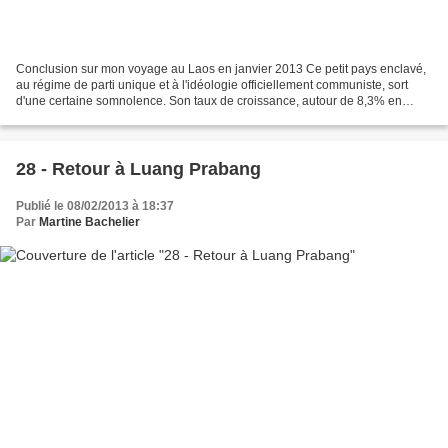
Conclusion sur mon voyage au Laos en janvier 2013 Ce petit pays enclavé,
au régime de parti unique et à l'idéologie officiellement communiste, sort
d'une certaine somnolence. Son taux de croissance, autour de 8,3% en
2012, reflète mal la réalité du pays,...
28 - Retour à Luang Prabang
Publié le 08/02/2013 à 18:37
Par
Martine Bachelier