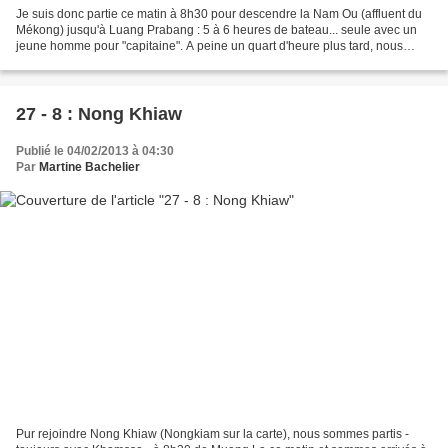
Je suis donc partie ce matin à 8h30 pour descendre la Nam Ou (affluent du
Mékong) jusqu'à Luang Prabang : 5 à 6 heures de bateau... seule avec un
jeune homme pour "capitaine". A peine un quart d'heure plus tard, nous
étions déjà obligés de nous arrêter...
27 - 8 : Nong Khiaw
Publié le 04/02/2013 à 04:30
Par
Martine Bachelier
Pur rejoindre Nong Khiaw (Nongkiam sur la carte), nous sommes partis -