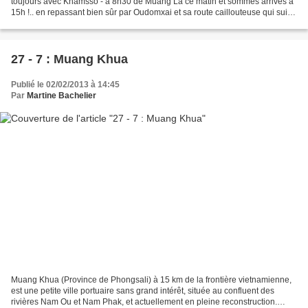
toujours avec Khamsso - à 8h30 de Muang La ce matin et sommes arrivés à
15h !.. en repassant bien sûr par Oudomxai et sa route caillouteuse qui suit
ensuite la Nam Tha sur une bonne...
27 - 7 : Muang Khua
Publié le 02/02/2013 à 14:45
Par
Martine Bachelier
Muang Khua (Province de Phongsali) à 15 km de la frontière vietnamienne,
est une petite ville portuaire sans grand intérêt, située au confluent des
rivières Nam Ou et Nam Phak, et actuellement en pleine reconstruction.