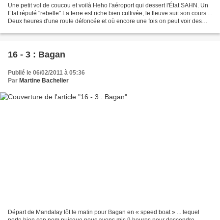
Une petit vol de coucou et voilà Heho l'aéroport qui dessert l'État SAHN. Un
Etat réputé "rebelle".La terre est riche bien cultivée, le fleuve suit son cours ...
Deux heures d'une route défoncée et où encore une fois on peut voir des
femmes et des hommes...
16 - 3 : Bagan
Publié le 06/02/2011 à 05:36
Par
Martine Bachelier
Départ de Mandalay tôt le matin pour Bagan en « speed boat » ... lequel
porte bien son nom puisque nous avons mis 9 heures pour descendre