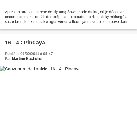
Après un arrêt au marché de Nyaung Shwe, porte du lac, où je découvre
encore comment l'on fait des crêpes de « poudre de riz » sticky mélangé au
sucre brun, les « mustak » tiges vertes à fleurs jaunes que l'on trouve dans
toutes les soupes, de même que...
16 - 4 : Pindaya
Publié le 06/02/2011 à 05:47
Par
Martine Bachelier