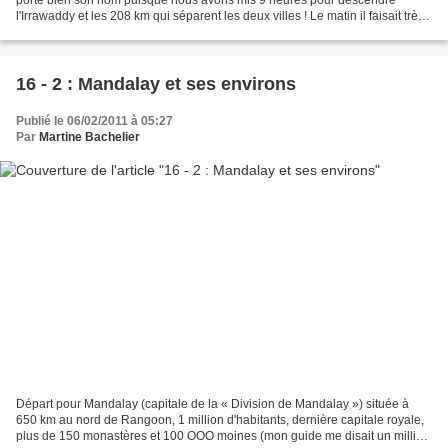
l'Irrawaddy et les 208 km qui séparent les deux villes ! Le matin il faisait très
froid et à midi une chaleur caniculaire...
16 - 2 : Mandalay et ses environs
Publié le 06/02/2011 à 05:27
Par
Martine Bachelier
Départ pour Mandalay (capitale de la « Division de Mandalay ») située à
650 km au nord de Rangoon, 1 million d'habitants, dernière capitale royale,
plus de 150 monastères et 100 OOO moines (mon guide me disait un million