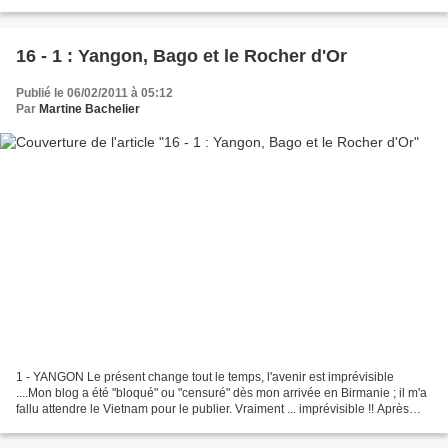
au total dans la Province!), d'où...
16 - 1 : Yangon, Bago et le Rocher d'Or
Publié le 06/02/2011 à 05:12
Par
Martine Bachelier
1 - YANGON Le présent change tout le temps, l'avenir est imprévisible
....Mon blog a été "bloqué" ou "censuré" dès mon arrivée en Birmanie ; il m'a
fallu attendre le Vietnam pour le publier. Vraiment ... imprévisible !! Après
trois petits vols qui se...