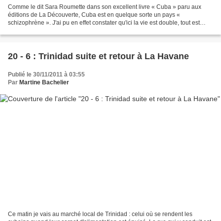
Comme le dit Sara Roumette dans son excellent livre « Cuba » paru aux
éditions de La Découverte, Cuba est en quelque sorte un pays «
schizophrène ». J'ai pu en effet constater qu'ici la vie est double, tout est
duplicité, contradiction : - entre l'idéal...
20 - 6 : Trinidad suite et retour à La Havane
Publié le 30/11/2011 à 03:55
Par
Martine Bachelier
Ce matin je vais au marché local de Trinidad : celui où se rendent les