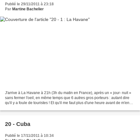
Publié le 29/11/2011 à 23:18
Par
Martine Bachelier
J'arrive à La Havane à 21h (3h du matin en France), après un « jour- nuit »
sans fermer l'oeil, en même temps que 6 autres gros porteurs : autant dire
qu'il y a foule de touristes ! Et qu'il me faut plus d'une heure avant de m'en
sortir, après de multiples...
20 - Cuba
Publié le 17/11/2011 à 10:34