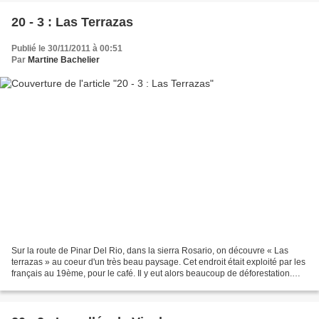
20 - 3 : Las Terrazas
Publié le 30/11/2011 à 00:51
Par
Martine Bachelier
Sur la route de Pinar Del Rio, dans la sierra Rosario, on découvre « Las
terrazas » au coeur d'un très beau paysage. Cet endroit était exploité par les
français au 19ème, pour le café. Il y eut alors beaucoup de déforestation.
Dans les années 70, Cuba...