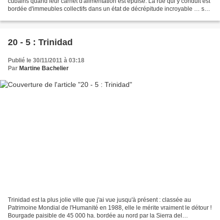
cubains quand leur carnet d'alimentation est épuisé. La rue qui y conduit est
bordée d'immeubles collectifs dans un état de décrépitude incroyable … sur
la place du marché les stands...
20 - 5 : Trinidad
Publié le 30/11/2011 à 03:18
Par
Martine Bachelier
Trinidad est la plus jolie ville que j'ai vue jusqu'à présent : classée au
Patrimoine Mondial de l'Humanité en 1988, elle le mérite vraiment le détour !
Bourgade paisible de 45 000 ha. bordée au nord par la Sierra del