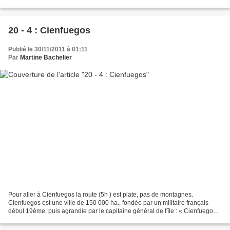
Escambray (ci dessous), un des refuges...
20 - 4 : Cienfuegos
Publié le 30/11/2011 à 01:11
Par
Martine Bachelier
Pour aller à Cienfuegos la route (5h ) est plate, pas de montagnes.
Cienfuegos est une ville de 150 000 ha., fondée par un militaire français
début 19ème, puis agrandie par le capitaine général de l'île : « Cienfuegos
». Capitale industrielle de la province...