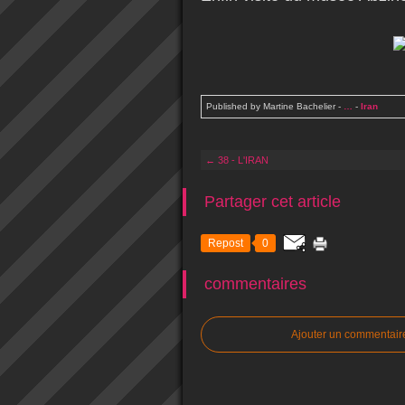
Published by Martine Bachelier
-
…
-
Iran
← 38 - L'IRAN
Partager cet article
Repost
0
commentaires
Ajouter un commentair