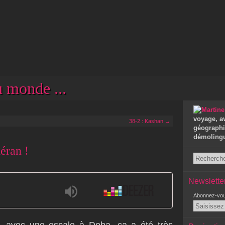
 monde ...
voyage, a
38-2 : Kashan →
géographie
démolingui
héran !
Newslette
Abonnez-vous