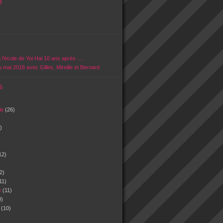
n
 l'école de Yoi Hai 10 ans après ....
u mai 2018 avec Gilles, Mireille et Bernard
s
vie
(26)
)
12)
2)
11)
e
(11)
0)
n
(10)