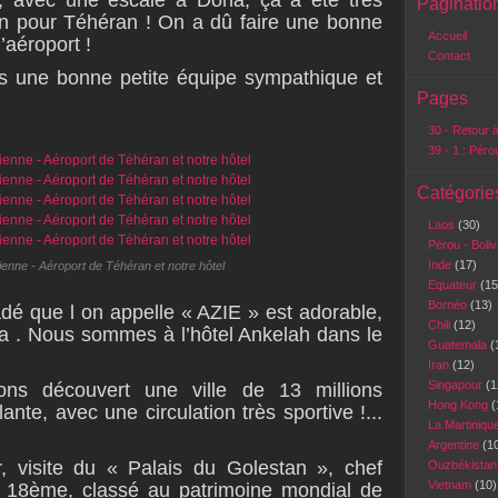
, avec une escale à Doha, ça a été très
Paginatio
on pour Téhéran ! On a dû faire une bonne
Accueil
’aéroport !
Contact
 une bonne petite équipe sympathique et
Pages
30 - Retour à
39 - 1 : Péro
Catégorie
Laos
(30)
Pérou - Boli
Inde
(17)
nne - Aéroport de Téhéran et notre hôtel
Equateur
(15
Bornéo
(13)
dé que l on appelle « AZIE » est adorable,
Chili
(12)
 . Nous sommes à l’hôtel Ankelah dans le
Guatemala
(
Iran
(12)
Singapour
(1
ns découvert une ville de 13 millions
Hong Kong
(
ante, avec une circulation très sportive !...
La Martiniqu
Argentine
(1
, visite du « Palais du Golestan », chef
Ouzbékista
Vietnam
(10)
n 18ème, classé au patrimoine mondial de