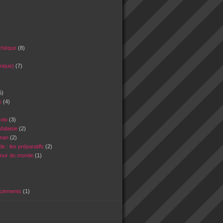
tchèque
(8)
xique)
(7)
5)
es
(4)
)
solo
(3)
Malaisie
(2)
Oman
(2)
e : les préparatifs
(2)
Tour du monde
(1)
rciements
(1)