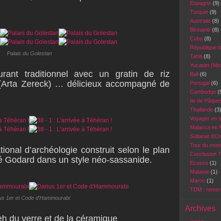
Espagne
(9)
Turquie
(9)
Australie
(8)
Birmanie
(8)
Cuba
(8)
République 
Palais du Golestan
Tahiti
(8)
Yucatan (Me
rant traditionnel avec un gratin de riz
Bali
(6)
 (Arta Zereck) … délicieux accompagné de
Portugal
(6)
Cambodge
(
Ile de Pâqu
Thailande
(3
Voyager en 
Malacca en 
Sultanat d'
Tour du mond
ional d’archéologie construit selon le plan
Conclusion 
dré Godard dans un style néo-sassanide.
Ecosse
(1)
Malaisie
(1)
Maroc
(1)
TDM : reme
us 1er et Code d'Hammourabi
Archives
eh du verre et de la céramique