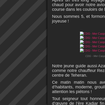
Après un très long voyage
chaud pour avoir notre avi
course dans les couloirs de l
Nous sommes 5, et formons
joyeuse !
CDG - Mer Caspie
Notre jeune guide aussi Aza
comme notre chauffeur Reza
centre de Teheran.
Ce matin matin nous avo
d’habitants, moderne, grouill
attention les piétons !
Tout seigneur tout honneur
d’œuvre de l’ère Kadjar fi