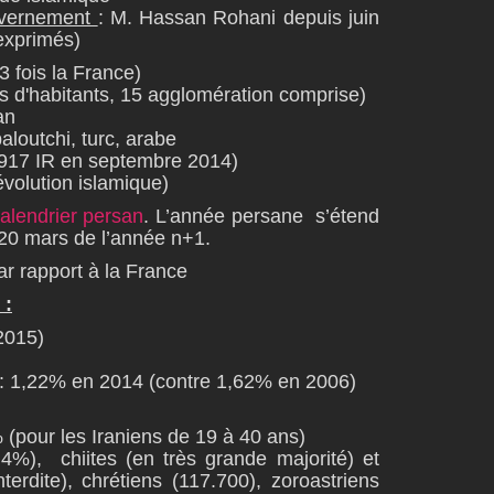
ouvernement
: M. Hassan Rohani depuis juin
exprimés)
3 fois la France)
ns d'habitants, 15 agglomération comprise)
an
loutchi, turc, arabe
3.917 IR en septembre 2014)
révolution islamique)
alendrier persan
. L’année persane s’étend
20 mars de l’année n+1.
ar rapport à la France
 :
 2015)
: 1,22% en 2014 (contre 1,62% en 2006)
 (pour les Iraniens de 19 à 40 ans)
4%), chiites (en très grande majorité) et
nterdite), chrétiens (117.700), zoroastriens