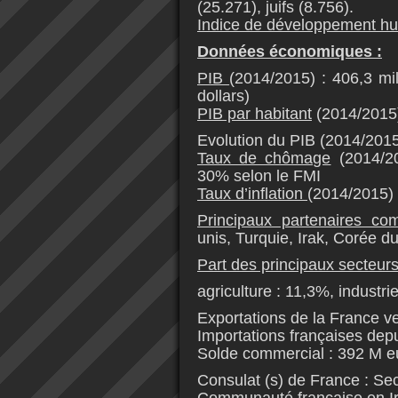
(25.271), juifs (8.756).
Indice de développement h
Données économiques :
PIB
(2014/2015) : 406,3 mil
dollars)
PIB par habitant
(2014/2015)
Evolution du PIB (2014/2015
Taux de chômage
(2014/20
30% selon le FMI
Taux d’inflation
(2014/2015)
Principaux partenaires c
unis, Turquie, Irak, Corée d
Part des principaux secteurs 
agriculture : 11,3%, industri
Exportations de la France ve
Importations françaises depu
Solde commercial : 392 M e
Consulat (s) de France : Se