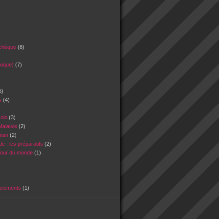
tchèque
(8)
xique)
(7)
5)
es
(4)
)
solo
(3)
Malaisie
(2)
Oman
(2)
e : les préparatifs
(2)
Tour du monde
(1)
rciements
(1)