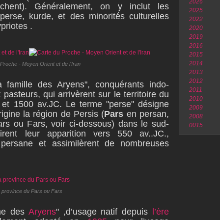
2026
hent). Généralement, on y inclut les
2025
 perse, kurde, et des minorités culturelles
2022
ypriotes .
2020
2019
2016
2015
2014
Proche - Moyen Orient et de l'Iran
2013
2012
a famille des Aryens", conquérants indo-
2011
asteurs, qui arrivèrent sur le territoire du
2010
 et 1500 av.JC. Le terme "perse" désigne
2009
igine la région de Persis (
Pars
en persan,
2008
ars ou Fars, voir ci-dessous) dans le sud-
0015
firent leur apparition vers 550 av..JC.,
 persane et assimilèrent de nombreuses
a province du Pars ou Fars
ume des
Aryens
" ,d’usage natif depuis
l’ère