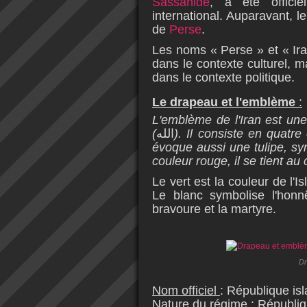
Sassanide
, a été offici
international. Auparavant, 
de
Perse
.
Les noms « Perse » et « Iran
dans le contexte culturel, ma
dans le contexte politique.
Le drapeau et l'emblème
:
L'emblème de l'Iran
est un
(
الله
). Il consiste en quatr
évoque aussi une tulipe, sy
couleur rouge, il se tient au
Le vert est la couleur de l'
Le blanc symbolise l'honn
bravoure et la martyre.
Dr
Nom officiel
: République is
Nature du régime
: Républiq