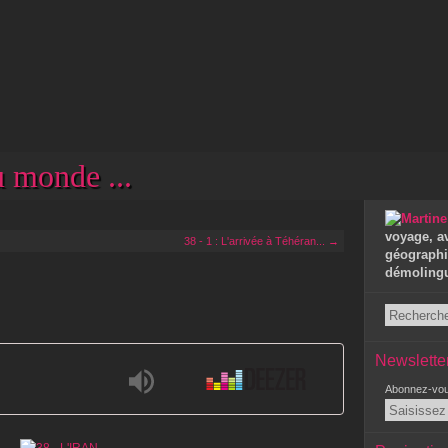
 monde ...
voyage, a
38 - 1 : L'arrivée à Téhéran... →
géographie
démolingui
Newslette
Abonnez-vous