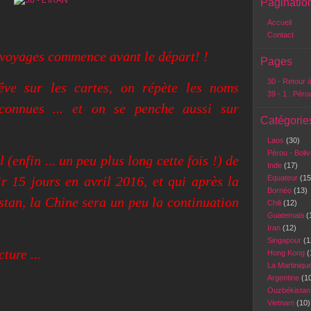
Paginatio
Accueil
Contact
voyages commence avant le départ! !
Pages
30 - Retour à
êve sur les cartes, on répète les noms
39 - 1 : Péro
nconnues ... et on se penche aussi sur
Catégorie
Laos
(30)
Pérou - Boli
 (enfin ... un peu plus long cette fois !) de
Inde
(17)
ir 15 jours en avril 2016, et qui après la
Equateur
(15
Bornéo
(13)
stan, la Chine sera un peu la continuation
Chili
(12)
Guatemala
(
Iran
(12)
Singapour
(1
ture ...
Hong Kong
(
La Martiniqu
Argentine
(1
Ouzbékista
Vietnam
(10)