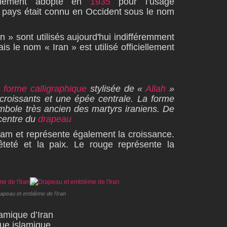
ellement adopté en
1935
pour l’usage
le pays était connu en Occident sous le nom
 » sont utilisés aujourd'hui indifféremment
is le nom « Iran » est utilisé officiellement
e
forme calligraphique
stylisée de «
Allah
»
e croissants et une épée centrale. La forme
mbole très ancien des martyrs iraniens. De
 centre du
drapeau
Islam et représente également la croissance.
êteté et la paix. Le rouge représente la
apeau et emblème de l'Iran
lamique d’Iran
ue islamique