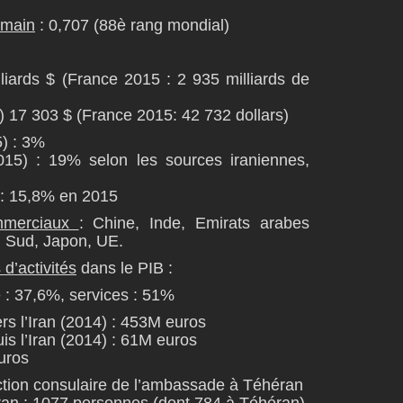
umain
: 0,707 (88è rang mondial)
liards $ (France 2015 : 2 935 milliards de
 17 303 $ (France 2015: 42 732 dollars)
) : 3%
15) : 19% selon les sources iraniennes,
 : 15,8% en 2015
ommerciaux
: Chine, Inde, Emirats arabes
u Sud, Japon, UE.
d’activités
dans le PIB :
e : 37,6%, services : 51%
rs l’Iran (2014) : 453M euros
is l’Iran (2014) : 61M euros
uros
ction consulaire de l’ambassade à Téhéran