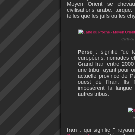
Moyen Orient se chevauc
civilisations arabe, turque,
telles que les juifs ou les ch
Carte du 
Perse
:
signifie "de l
européens, nomades et p
Grand Iran entre 2000
une tribu ayant pour or
actuelle province de P
ouest de l'Iran. Ils 
imposèrent la langue
autres tribus.
l
Iran
: qui signifie " roya