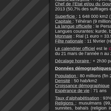
Chef de l’Etat et/ou du G
2013 (50,7% des suffrages 
Superficie
: 1 648 000 km2 (
Capitale
: Téhéran (9 millio
La langue officielle
: le Pers
Langues courantes: kurde, ba
Monnaie
: Rial (1 euro = 3
Fête nationale
: 11 février (
Le calendrier officiel
est le
c
du 21 mars de l’année n au 
Décalage horaire
: + 2h30 p
Données démographiques
Population
: 80 millions (fin
Densité
: 50 hab/km2
Croissance démographique
Espérance de vie
: 71 ans
Taux d’alphabétisation
: 93%
Religions
: musulmans (99,
sunnites, bahaïs (religion i