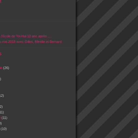
n
 l'école de Yoi Hai 10 ans après ....
u mai 2018 avec Gilles, Mireille et Bernard
s
vie
(26)
)
12)
2)
11)
e
(11)
0)
n
(10)