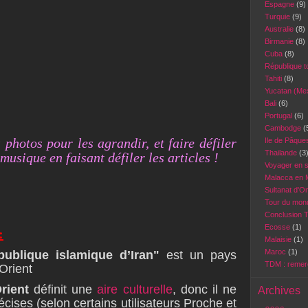
Espagne
(9)
Turquie
(9)
Australie
(8)
Birmanie
(8)
Cuba
(8)
République 
Tahiti
(8)
Yucatan (Me
Bali
(6)
Portugal
(6)
Cambodge
(
 photos pour les agrandir, et faire défiler
Ile de Pâqu
Thailande
(3
musique en faisant défiler les articles !
Voyager en 
Malacca en 
Sultanat d'
Tour du mond
Conclusion 
Ecosse
(1)
:
Malaisie
(1)
Maroc
(1)
publique islamique d’Iran"
est un pays
TDM : reme
Orient
rient
définit une
aire culturelle
, donc il ne
Archives
écises (selon certains utilisateurs Proche et