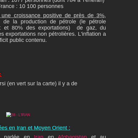
an : 1077 personnes (dont 784 à Téhéran)
rance : 10 100 personnes
a une croissance positive de près de 3%,
de la production de pétrole (le pétrole
t et 80% des exportations) de gaz, du
s exportations non pétrolières. L'inflation a
ficit public contenu.
:
i (en vert sur la carte) il y a de
ées en Iran et Moyen Orient :
e parlée en
Iran
en
Afghanistan
et au