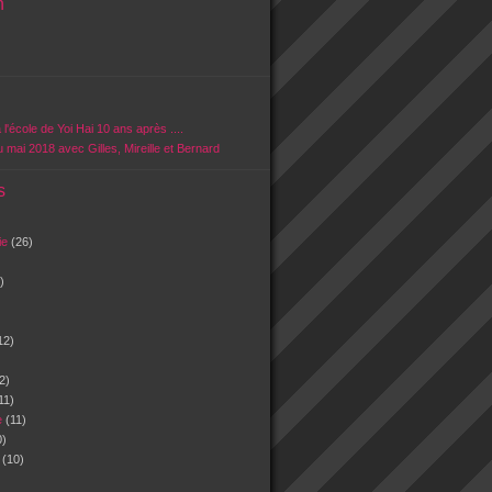
n
 l'école de Yoi Hai 10 ans après ....
u mai 2018 avec Gilles, Mireille et Bernard
s
vie
(26)
)
12)
2)
11)
e
(11)
0)
n
(10)