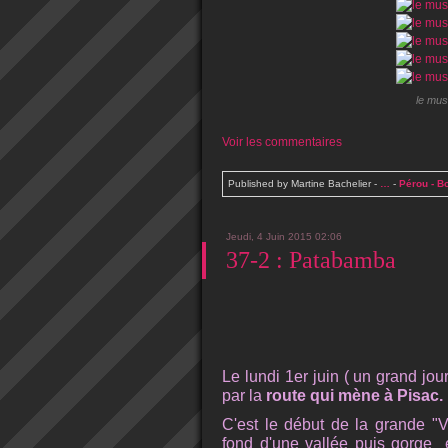
le mus
Voir les commentaires
Published by Martine Bachelier
-
…
-
Pérou - Bo
Jeudi, 4 Juin 2015 02:06
37-2 : Patabamba
Le lundi 1er juin ( un grand jou
par la
route qui mène à Pisac.
C'est le début de la grande "
fond d'une vallée puis gorge 