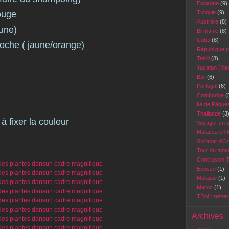
Espagne
(9)
rouge
Turquie
(9)
Australie
(8)
aune)
Birmanie
(8)
Cuba
(8)
roche ( jaune/orange)
République 
Tahiti
(8)
Yucatan (Me
Bali
(6)
Portugal
(6)
Cambodge
(
Ile de Pâqu
Thailande
(3
 à fixer la couleur
Voyager en 
Malacca en 
Sultanat d'
Tour du mond
Conclusion 
Ecosse
(1)
Malaisie
(1)
Maroc
(1)
TDM : reme
Archives