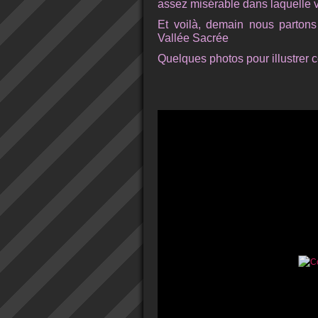
assez misérable dans laquelle 
Et voilà, demain nous partons 
Vallée Sacrée
Quelques photos pour illustrer 