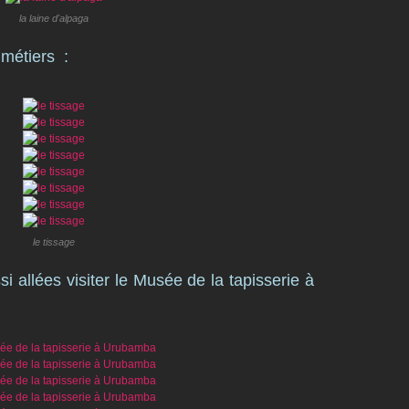
la laine d'alpaga
 métiers :
le tissage
 allées visiter le Musée de la tapisserie à