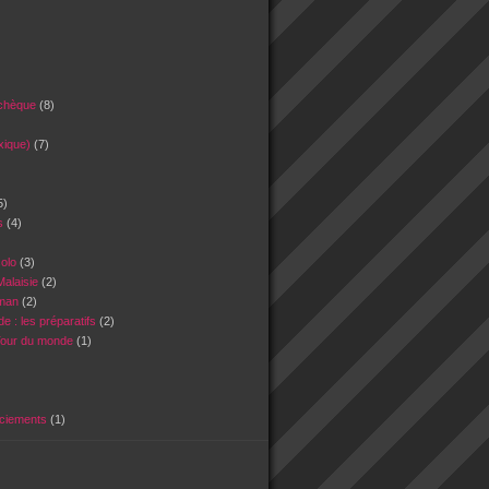
tchèque
(8)
xique)
(7)
5)
es
(4)
)
solo
(3)
Malaisie
(2)
Oman
(2)
e : les préparatifs
(2)
Tour du monde
(1)
rciements
(1)