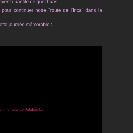
vivent quantité de quechuas.
pour continuer notre "route de l'Inca" dans la
cette journée mémorable :