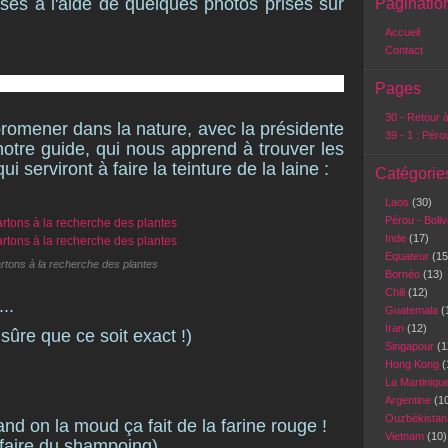
ses à l'aide de quelques photos prises sur
Paginatio
Accueil
)
Contact
Pages
30 - Retour à
romener dans la nature, avec la présidente
39 - 1 : Péro
notre guide, qui nous apprend à trouver les
ui serviront à faire la teinture de la laine :
Catégorie
Laos
(30)
Pérou - Boli
Inde
(17)
Equateur
(15
rtons à la recherche des plantes
Bornéo
(13)
Chili
(12)
..
Guatemala
(
Iran
(12)
 sûre que ce soit exact !)
Singapour
(1
Hong Kong
(
La Martiniqu
Argentine
(1
Ouzbékista
nd on la moud ça fait de la farine rouge !
Vietnam
(10)
à faire du shampoing)