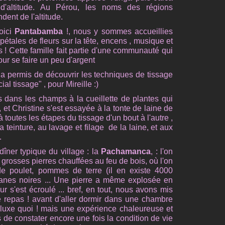
d'altitude. Au Pérou, les noms des régions
ent de l'altitude.
oici
Pantabamba
!, nous y sommes accueillies
 pétales de fleurs sur la tête, encens , musique et
s ! Cette famille fait partie d'une communauté qui
our se faire un peu d'argent
 a permis de découvrir les techniques de tissage
cial tissage" , pour Mireille :)
ans les champs à la cueillette de plantes qui
 , et Christine s'est essayée à la tonte de laine de
 toutes les étapes du tissage d'un bout à l'autre ,
a teinture, au lavage et filage de la laine, et aux
.
dîner typique du village : la
Pachamanca
, : l'on
de grosses pierres chauffées au feu de bois, où l'on
de poulet, pommes de terre (il en existe 4000
anes noires ... Une pierre a même explosée en
four s'est écroulé ... bref, en tout, nous avons mis
 repas ! avant d'aller dormir dans une chambre
d luxe quoi ! mais une expérience chaleureuse et
de constater encore une fois la condition de vie