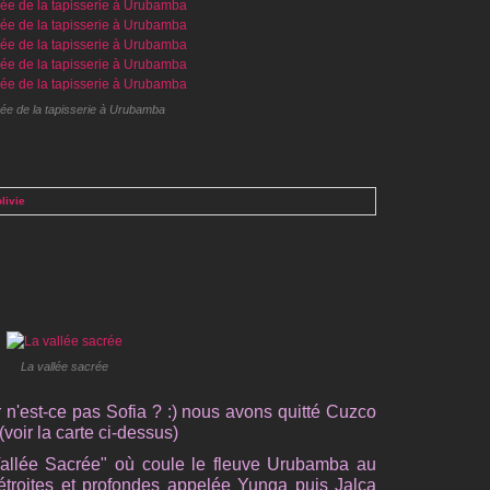
ée de la tapisserie à Urubamba
livie
La vallée sacrée
r n'est-ce pas Sofia ? :) nous avons quitté Cuzco
(voir la carte ci-dessus)
Vallée Sacrée" où coule le fleuve Urubamba au
étroites et profondes appelée Yunga puis Jalca