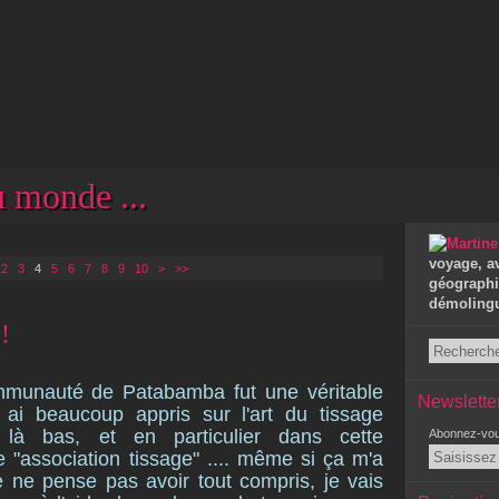
 monde ...
voyage, a
2
3
4
5
6
7
8
9
10
>
>>
géographie
démolingui
 !
mmunauté de Patabamba fut une véritable
Newslette
 ai beaucoup appris sur l'art du tissage
té là bas, et en particulier dans cette
Abonnez-vous
"association tissage" .... même si ça m'a
 ne pense pas avoir tout compris, je vais