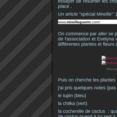
essayer de résumer les cho
place .
Un article "spécial Mireille" :
www.
mireilleguerin
.com/
On commence par aller se p
de l'association et Evelyna 
différentes plantes et fleurs q
Nous pa
Puis on cherche les plantes .
j'ai pris quelques notes (pas
le lupin (bleu)
la chilka (vert)
la cochenille de cactus : qua
(le cactus quand à lui sert 