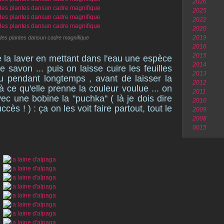
2026
2025
2022
2020
2019
es plantes dansun cadre magnifique
2016
2015
ine la laver en mettant dans l'eau une espèce
2014
 savon ... puis on laisse cuire les feuilles
2013
au pendant longtemps , avant de laisser la
2012
 ce qu'elle prenne la couleur voulue ... on
2011
avec une bobine la "puchka" ( là je dois dire
2010
ès ! ) : ça on les voit faire partout, tout le
2009
2008
0015