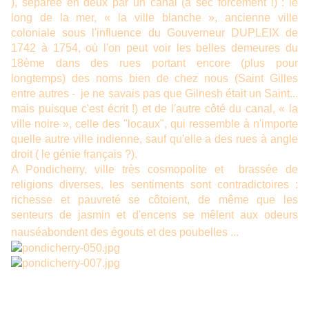
), séparée en deux par un canal (à sec forcément !) : le
long de la mer, « la ville blanche », ancienne ville
coloniale sous l'influence du Gouverneur DUPLEIX de
1742 à 1754, où l'on peut voir les belles demeures du
18ème dans des rues portant encore (plus pour
longtemps) des noms bien de chez nous (Saint Gilles
entre autres - je ne savais pas que Gilnesh était un Saint...
mais puisque c'est écrit !) et de l'autre côté du canal, « la
ville noire », celle des "locaux", qui ressemble à n'importe
quelle autre ville indienne, sauf qu'elle a des rues à angle
droit ( le génie français ?).
A Pondicherry, ville très cosmopolite et brassée de
religions diverses, les sentiments sont contradictoires :
richesse et pauvreté se côtoient, de même que les
senteurs de jasmin et d'encens se mêlent aux odeurs
nauséabondent des égouts et des poubelles ...