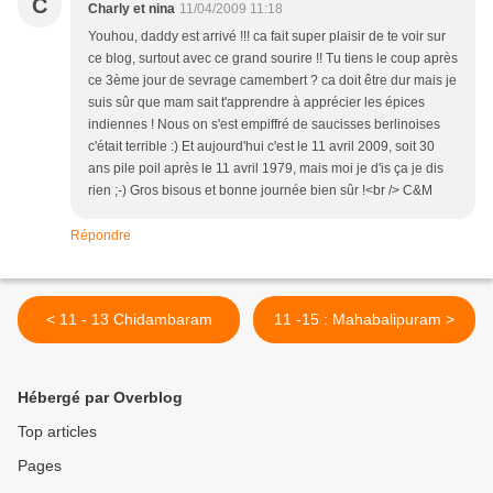
C
Charly et nina
11/04/2009 11:18
Youhou, daddy est arrivé !!! ca fait super plaisir de te voir sur
ce blog, surtout avec ce grand sourire !! Tu tiens le coup après
ce 3ème jour de sevrage camembert ? ca doit être dur mais je
suis sûr que mam sait t'apprendre à apprécier les épices
indiennes ! Nous on s'est empiffré de saucisses berlinoises
c'était terrible :) Et aujourd'hui c'est le 11 avril 2009, soit 30
ans pile poil après le 11 avril 1979, mais moi je d'is ça je dis
rien ;-) Gros bisous et bonne journée bien sûr !<br /> C&M
Répondre
< 11 - 13 Chidambaram
11 -15 : Mahabalipuram >
Hébergé par Overblog
Top articles
Pages