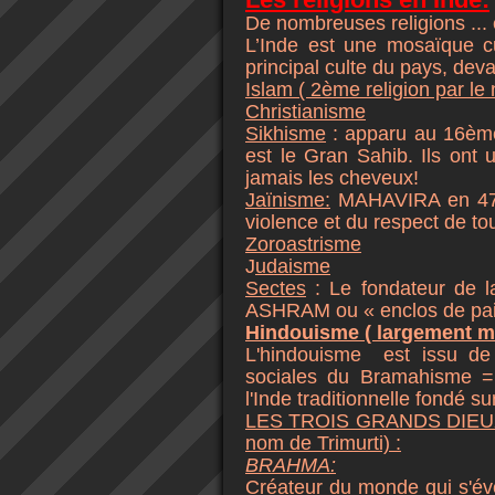
De nombreuses religions ... 
L’Inde est une mosaïque cul
principal culte du pays, deva
Islam ( 2ème religion par le
Christianisme
Sikhisme
: apparu au 16ème
est le Gran Sahib. Ils ont 
jamais les cheveux!
Jaïnisme:
MAHAVIRA en 477
violence et du respect de to
Zoroastrisme
J
udaisme
Sectes
: Le fondateur de 
ASHRAM ou « enclos de pai
Hindouisme ( largement maj
L'hindouisme est issu de 
sociales du Bramahisme = 
l'Inde traditionnelle fondé su
LES TROIS GRANDS DIEUX de
nom de Trimurti) :
BRAHMA:
Créateur du monde qui s'évei