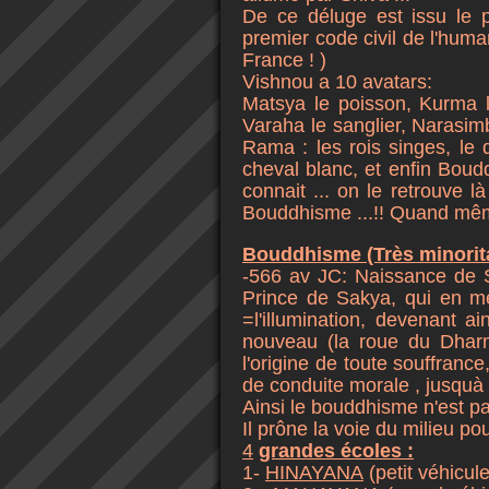
De ce déluge est issu le 
premier code civil de l'huma
France ! )
Vishnou a 10 avatars:
Matsya le poisson, Kurma l
Varaha le sanglier, Narasi
Rama : les rois singes, le
cheval blanc, et enfin Bou
connait ... on le retrouve l
Bouddhisme ...!! Quand même i
Bouddhisme
(Très minorita
-566 av JC: Naissance de 
Prince de Sakya, qui en m
=l'illumination, devenant 
nouveau (la roue du Dharma
l'origine de toute souffrance,
de conduite morale , jusquà
Ainsi le bouddhisme n'est pa
Il prône la voie du milieu pou
4
grandes écoles :
1-
HINAYANA
(petit véhicul