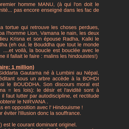
premier homme MANU, (à qui l'on doit le
nité... pas encore enseigné dans les fac de
a tortue qui retrouve les choses perdues,
mba l'homme Lion, Vamana le nain, les deux
 dieu Krisna et son épouse Radha, Kalki le
ddha (eh oui, le Bouddha que tout le monde
à ....et voilà, la boucle est bouclée avec le
l fallait le faire : malins les hindouistes!)
ire: 1 million)
Siddarta Gautama né à Lumbini au Népal,
éditant sous un arbre accède à la BOHDI
ainsi le BOUDDHA. Son discours moral est
 = les lois): le désir et l'avidité sont à
 il faut lutter par autodiscipline, et rectitude
 obtenir le NIRVANA .
s en opposition avec l' Hindouisme !
r éviter l'illusion donc la souffrance.
e) est le courant dominant originel.