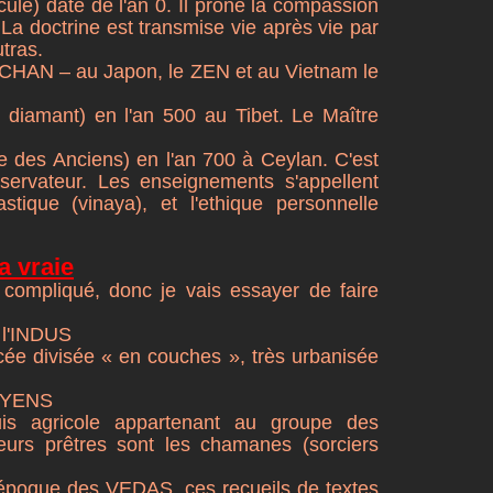
cule) date de l'an 0. Il prône la compassion
l. La doctrine est transmise vie après vie par
tras.
e CHAN – au Japon, le ZEN et au Vietnam le
u diamant) en l'an 500 au Tibet. Le Maître
ne des Anciens) en l'an 700 à Ceylan. C'est
nservateur. Les enseignements s'appellent
ique (vinaya), et l'ethique personnelle
la vraie
t compliqué, donc je vais essayer de faire
e l'INDUS
cée divisée « en couches », très urbanisée
ARYENS
is agricole appartenant au groupe des
eurs prêtres sont les chamanes (sorciers
 l'époque des VEDAS, ces recueils de textes