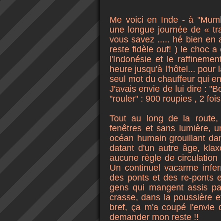
Me voici en Inde - à "Mumb
une longue journée de « tr
vous savez ..... hé bien en
reste fidèle ouf! ) le choc 
l'Indonésie et le raffinemen
heure jusqu'à l'hôtel... pour 
seul mot du chauffeur qui en p
J'avais envie de lui dire : "B
"rouler" : 900 roupies , 2 fois l
Tout au long de la route
fenêtres et sans lumière, u
océan humain grouillant dan
datant d'un autre âge, kla
aucune règle de circulation 
Un continuel vacarme infern
des ponts et des re-ponts et
gens qui mangent assis par
crasse, dans la poussière et 
bref, ça m'a coupé l'envie
demander mon reste !!