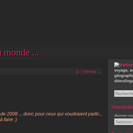
 monde ...
voyage, a
11 - 1 Bombay →
géographie
démolingui
Newslette
 de 2008 ... donc pour ceux qui voudraient partir...
Abonnez-vous
 faire :)