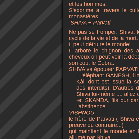
et les hommes.
S'exprime à travers le cul
monastères.
SHIVA + Parvati
Ne pas se tromper: Shiva, 
cycle de la vie et de la mort.
Il peut détruire le monde!
Il arbore le chignon des a
cheveux on peut voir la dé
son cou, le Cobra.
SHIVA va épouser PARVATI, 
- l'éléphant GANESH, l'i
Kâli dont est issue la s
des interdits). D'autres 
Shiva lui-même .... allez 
-et SKANDA, fils pur ca
l'abstinence.
VISHNOU
le frère de Parvati
( Shiva e
preuve du contraire...)
qui maintient le monde en l'
allumé par Shiva ...