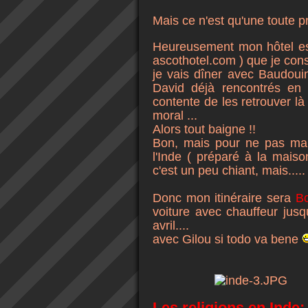
Mais ce n'est qu'une toute p
Heureusement mon hôtel est
ascothotel.com ) que je conse
je vais dîner avec Baudou
David déjà rencontrés en
contente de les retrouver là
moral ...
Alors tout baigne !!
Bon, mais pour ne pas manq
l'Inde ( préparé à la maiso
c'est un peu chiant, mais....
Donc mon itinéraire sera
B
voiture avec chauffeur jus
avril....
avec Gilou si todo va bene
Les religions en Inde: