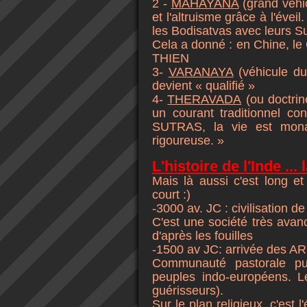
2 -
MAHAYANA
(grand véhi
et l'altruisme grâce à l'évei
les Bodisatvas avec leurs Su
Cela a donné : en Chine, l
THIEN
3-
VARANAYA
(véhicule d
devient « qualifié »
4-
THERAVADA
(ou doctri
un courant traditionnel co
SUTRAS, la vie est monast
rigoureuse. »
L'histoire de l'Inde ... 
Mais là aussi c'est long e
court :)
-3000 av. JC : civilisation d
C'est une société très avan
d'après les fouilles
-1500 av JC: arrivée des 
Communauté pastorale pu
peuples indo-européens. L
guérisseurs).
Sur le plan religieux, c'est