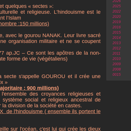
2026
et quelques « sectes »:
2025
turelle et religieuse. L’hindouisme est le
2022
2020
nt l’Islam
2019
 nombre :150 millions)
2016
2015
, avec le gourou NANAK. Leur livre sacré
2014
une organisation militaire et ne se coupent
2013
2012
 ap.JC – Ce sont les apôtres de la non-
2011
ute forme de vie (végétaliens)
2010
2009
2008
0015
la secte s'appelle GOUROU et il crée une
x »
oritaire : 900 millions)
l'ensemble des croyances religieuses et
système social et religieux ancestral de
r la division de la société en castes.
 l'hindouisme ( ensemble ils portent le
lle sur l'océan, c'est lui qui crée les dieux