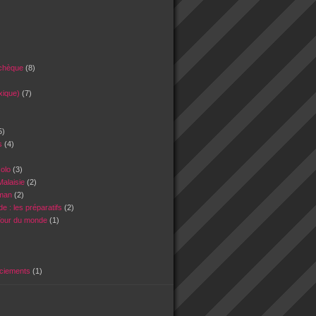
tchèque
(8)
xique)
(7)
5)
es
(4)
)
solo
(3)
Malaisie
(2)
Oman
(2)
e : les préparatifs
(2)
Tour du monde
(1)
rciements
(1)