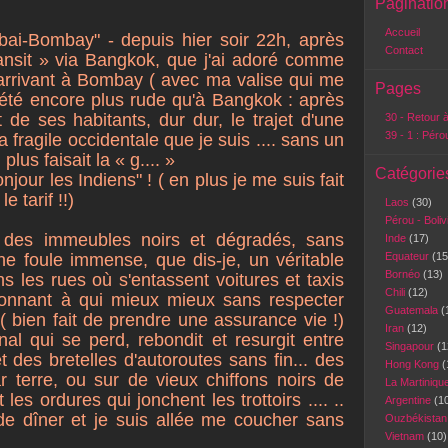
Paginatio
Accueil
ai-Bombay" - depuis hier soir 22h, après
Contact
ansit » via Bangkok, que j'ai adoré comme
 arrivant à Bombay ( avec ma valise qui me
Pages
a été encore plus rude qu'à Bangkok : après
t de ses habitants, dur dur, le trajet d'une
30 - Retour à
39 - 1 : Péro
la fragile occidentale que je suis .... sans un
lus faisait la « g.... »
Catégorie
onjour les Indiens" ! ( en plus je me suis fait
e tarif !!)
Laos
(30)
Pérou - Boli
, des immeubles noirs et dégradés, sans
Inde
(17)
ne foule immense, que dis-je, un véritable
Equateur
(15
Bornéo
(13)
s les rues où s'entassent voitures et taxis
Chili
(12)
xonnant à qui mieux mieux sans respecter
Guatemala
(
( bien fait de prendre une assurance vie !)
Iran
(12)
al qui se perd, rebondit et resurgit entre
Singapour
(1
 des bretelles d'autoroutes sans fin... des
Hong Kong
(
 terre, ou sur de vieux chiffons noirs de
La Martiniqu
les ordures qui jonchent les trottoirs .... ..
Argentine
(1
 de dîner et je suis allée me coucher sans
Ouzbékista
Vietnam
(10)