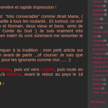
Espagne
(9)
Turquie
(9)
remière et rapide impression !
Australie
(8)
Birmanie
(8)
 "très convenable" comme dirait Marie, (
Cuba
(8)
ille à tous les routards . Et surtout, ce soir
République 
in et Romain, deux vieux et bons amis de
Tahiti
(8)
 Corée du Sud :) Je suis vraiment très
Yucatan (Me
 en Inde!! Ils vont sûrement me remonter le
Bali
(6)
Portugal
(6)
Cambodge
(
uer à la tradition : mon petit article sur
Ile de Pâqu
Thailande
(3
n avant de partir ...of course! Je sais que
Voyager en 
. pour les ignorants comme moi ..... :)
Malacca en 
Sultanat d'
ombay
, puis vol vers
Cochin
, puis route en
Tour du mond
qu'à
Madras
, avant le retour au pays le 18
Conclusion 
Ecosse
(1)
!
Malaisie
(1)
Maroc
(1)
TDM : reme
Archives