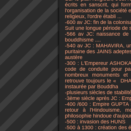
écrits en sanscrit, qui fo
l'organisation de la société e
religieux, l'ordre établi ...
-600 av JC: fin de la coloni
Suit une longue période de 
-566 av JC: naissance de 
bouddhisme ....
-540 av JC : MAHAVIRA, un 
puritaine des JAINS adeptes 
austère
-300 : L'Empereur ASHOKA
code de conduite pour paci
nombreux monuments et n
retrouve toujours le « DH
instaurée par Bouddha
-plusieurs siècles de stabilité
-3ème siècle après JC : E
-400 /600 : Empire GUPTA 
retour à l'Hindouisme, m
philosophie hindoue d'aujour
-500 : invasion des HUNS
-500 à 1300 : création des