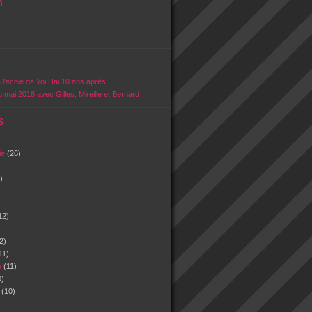
n
 l'école de Yoi Hai 10 ans après ....
u mai 2018 avec Gilles, Mireille et Bernard
s
vie
(26)
)
12)
2)
11)
e
(11)
0)
n
(10)