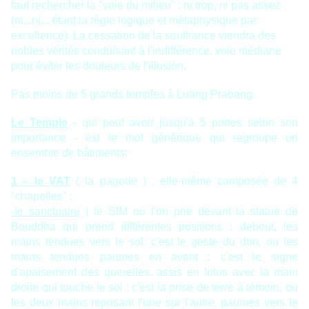
faut rechercher la "voie du milieu" : ni trop, ni pas assez
(ni...ni... étant la règle logique et métaphysique par
excellence). La cessation de la souffrance viendra des
nobles vérités conduisant à l'indifférence, voie médiane
pour éviter les douleurs de l'illusion.
Pas moins de 5 grands temples à Luang Prabang.
Le Temple
- qui peut avoir jusqu'à 5 portes selon son
importance - est le mot générique qui regroupe un
ensemble de bâtiments:
1 – le VAT
( la pagode ) , elle-même composée de 4
"chapelles" :
-le sanctuaire
( le SIM où l'on prie devant la statue de
Bouddha qui prend différentes positions : debout, les
mains tendues vers le sol: c'est le geste du don, ou les
mains tendues paumes en avant : c'est le signe
d'apaisement des querelles, assis en lotus avec la main
droite qui touche le sol : c'est la prise de terre à témoin, ou
les deux mains reposant l'une sur l'autre, paumes vers le