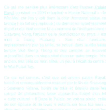
Ce qui me semble plus intéressant c'est l'ancien
Palais
Royal
construit en 1904 rebaptisé « Musée National » : le
Wat Mai, car l'on y voit dans la cour l'immense statue en
bronze ( en fait une réplique ) du dernier roi ayant vraiment
règné et qui était encore là au moment de l'indépendance :
Sisavang Vong, l'artisan de la réunification du pays. Il est
mort à Luang Prabang . Son char funéraire,
impressionnant par sa taille, se trouve dans le très beau
temple Wat Xieng Thong et ses cendres se trouvent
aujourd'hui dans un stupa situé dans un autre temple, très
ancien, tout près de mon hôtel, un peu à l'écart du centre :
le Wat Pabat Tay.
Ce qui est curieux, c'est que cet ancien palais Royal,
habité et remarquablement restauré par le fils de Sisavang
: Sisavang Vatana, honni de tous et disparu dans les
camps de prisonniers, fasse aujourd'hui l'objet d'un tel
« culte culturel » !! Dans le Palais, on voit sa photo, celle
de son épouse et de leurs 4 enfants sur tous les murs ,
alors que c'est le régime en place qui l'a envoyé dans les