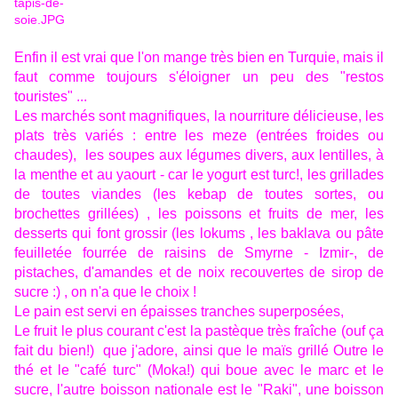
Enfin il est vrai que l'on mange très bien en Turquie, mais il
faut comme toujours s'éloigner un peu des "restos
touristes" ...
Les marchés sont magnifiques, la nourriture délicieuse, les
plats très variés : entre les meze (entrées froides ou
chaudes), les soupes aux légumes divers, aux lentilles, à
la menthe et au yaourt - car le yogurt est turc!, les grillades
de toutes viandes (les kebap de toutes sortes, ou
brochettes grillées) , les poissons et fruits de mer, les
desserts qui font grossir (les lokums , les baklava ou pâte
feuilletée fourrée de raisins de Smyrne - Izmir-, de
pistaches, d'amandes et de noix recouvertes de sirop de
sucre :) , on n'a que le choix !
Le pain est servi en épaisses tranches superposées,
Le fruit le plus courant c'est la pastèque très fraîche (ouf ça
fait du bien!) que j'adore, ainsi que le maïs grillé
Outre le
thé et le "café turc" (Moka!) qui boue avec le marc et le
sucre, l'autre boisson nationale est le "Raki", une boisson