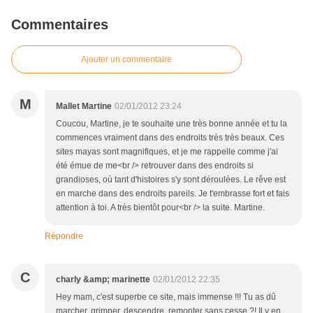
Commentaires
Ajouter un commentaire
M
Mallet Martine
02/01/2012 23:24
Coucou, Martine, je te souhaite une très bonne année et tu la
commences vraiment dans des endroits très très beaux. Ces
sites mayas sont magnifiques, et je me rappelle comme j'ai
été émue de me<br /> retrouver dans des endroits si
grandioses, où tant d'histoires s'y sont déroulées. Le rêve est
en marche dans des endroits pareils. Je t'embrasse fort et fais
attention à toi. A très bientôt pour<br /> la suite. Martine.
Répondre
C
charly &amp; marinette
02/01/2012 22:35
Hey mam, c'est superbe ce site, mais immense !!! Tu as dû
marcher, grimper, descendre, remonter sans cesse ?! Il y en