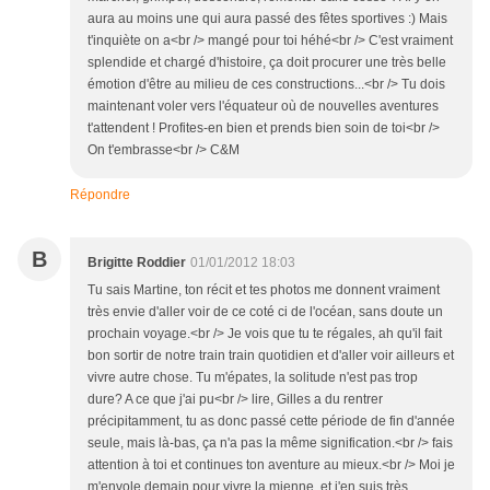
aura au moins une qui aura passé des fêtes sportives :) Mais
t'inquiète on a<br /> mangé pour toi héhé<br /> C'est vraiment
splendide et chargé d'histoire, ça doit procurer une très belle
émotion d'être au milieu de ces constructions...<br /> Tu dois
maintenant voler vers l'équateur où de nouvelles aventures
t'attendent ! Profites-en bien et prends bien soin de toi<br />
On t'embrasse<br /> C&M
Répondre
B
Brigitte Roddier
01/01/2012 18:03
Tu sais Martine, ton récit et tes photos me donnent vraiment
très envie d'aller voir de ce coté ci de l'océan, sans doute un
prochain voyage.<br /> Je vois que tu te régales, ah qu'il fait
bon sortir de notre train train quotidien et d'aller voir ailleurs et
vivre autre chose. Tu m'épates, la solitude n'est pas trop
dure? A ce que j'ai pu<br /> lire, Gilles a du rentrer
précipitamment, tu as donc passé cette période de fin d'année
seule, mais là-bas, ça n'a pas la même signification.<br /> fais
attention à toi et continues ton aventure au mieux.<br /> Moi je
m'envole demain pour vivre la mienne, et j'en suis très