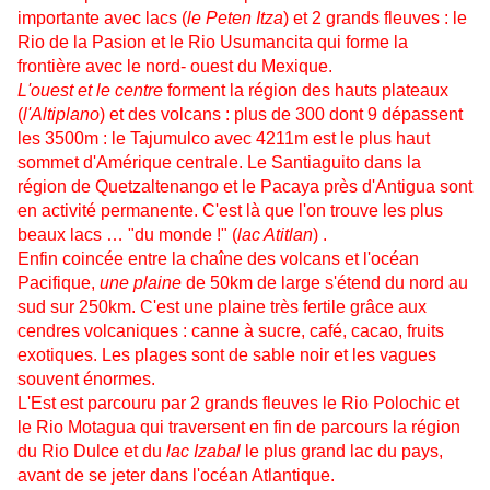
importante avec lacs (
le Peten Itza
) et 2 grands fleuves : le
Rio de la Pasion et le Rio Usumancita qui forme la
frontière avec le nord- ouest du Mexique.
L'ouest et le centre
forment la région des hauts plateaux
(
l'Altiplano
) et des volcans : plus de 300 dont 9 dépassent
les 3500m : le Tajumulco avec 4211m est le plus haut
sommet d'Amérique centrale. Le Santiaguito dans la
région de Quetzaltenango et le Pacaya près d'Antigua sont
en activité permanente. C'est là que l'on trouve les plus
beaux lacs … "du monde !" (
lac Atitlan
) .
Enfin coincée entre la chaîne des volcans et l'océan
Pacifique,
une plaine
de 50km de large s'étend du nord au
sud sur 250km. C'est une plaine très fertile grâce aux
cendres volcaniques : canne à sucre, café, cacao, fruits
exotiques. Les plages sont de sable noir et les vagues
souvent énormes.
L'Est est parcouru par 2 grands fleuves le Rio Polochic et
le Rio Motagua qui traversent en fin de parcours la région
du Rio Dulce et du
lac Izabal
le plus grand lac du pays,
avant de se jeter dans l'océan Atlantique.