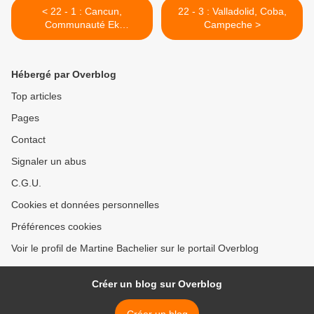
< 22 - 1 : Cancun,
22 - 3 : Valladolid, Coba,
Communauté Ek
Campeche >
Balam,Réserve Rio
Lagartos,Chichen Itza,
Izamal,Punta laguna,
Hébergé par Overblog
Réserve de Solferino
Top articles
Pages
Contact
Signaler un abus
C.G.U.
Cookies et données personnelles
Préférences cookies
Voir le profil de Martine Bachelier sur le portail Overblog
Créer un blog sur Overblog