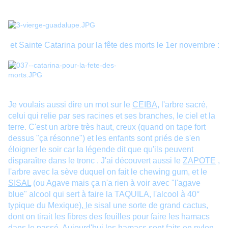
et Sainte Catarina pour la fête des morts le 1er novembre :
Je voulais aussi dire un mot sur le
CEIBA,
l'arbre sacré,
celui qui relie par ses racines et ses branches, le ciel et la
terre. C'est un arbre très haut, creux (quand on tape fort
dessus "ça résonne") et les enfants sont priés de s'en
éloigner le soir car la légende dit que qu'ils peuvent
disparaître dans le tronc . J'ai découvert aussi le
ZAPOTE
,
l'arbre avec la sève duquel on fait le chewing gum, et le
SISAL
(ou Agave mais ça n'a rien à voir avec "l'agave
blue" alcool qui sert à faire la TAQUILA, l'alcool à 40°
typique du Mexique
), l
e sisal une sorte de grand cactus,
dont on tirait les fibres des feuilles pour faire les hamacs
dans le passé. Aujourd'hui les hamacs sont faits en nylon.