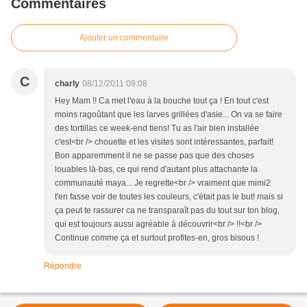
Commentaires
Ajouter un commentaire
C
charly
08/12/2011 09:08
Hey Mam !! Ca met l'eau à la bouche tout ça ! En tout c'est
moins ragoûtant que les larves grillées d'asie... On va se faire
des tortillas ce week-end tiens! Tu as l'air bien installée
c'est<br /> chouette et les visites sont intéressantes, parfait!
Bon apparemment il ne se passe pas que des choses
louables là-bas, ce qui rend d'autant plus attachante la
communauté maya... Je regrette<br /> vraiment que mimi2
t'en fasse voir de toutes les couleurs, c'était pas le but! mais si
ça peut te rassurer ca ne transparaît pas du tout sur ton blog,
qui est toujours aussi agréable à découvrir<br /> !!<br />
Continue comme ça et surtout profites-en, gros bisous !
Répondre