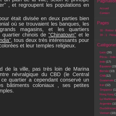
Paginatio
er" , et regroupent les populations en
Accueil
Contact
our était divisée en deux parties bien
Pages
lonial où se trouvaient les banques, les
t grands magasins, et les quartiers
30 - Retour à
 quartier chinois de
"Chinatown"
et le
39 - 1 : Péro
India"
, tous deux très intéressants pour
olorées et leur temples religieux.
Catégorie
Laos
(30)
Pérou - Boli
Inde
(17)
Equateur
(15
 de la ville, pas très loin de Marina
Bornéo
(13)
ntre névralgique du CBD (le Central
Chili
(12)
s ce quartier a cependant conservé un
Guatemala
(
s bâtiments coloniaux , ses petites
Iran
(12)
emples.
Singapour
(1
Hong Kong
(
La Martiniqu
Argentine
(1
Ouzbékista
Vietnam
(10)