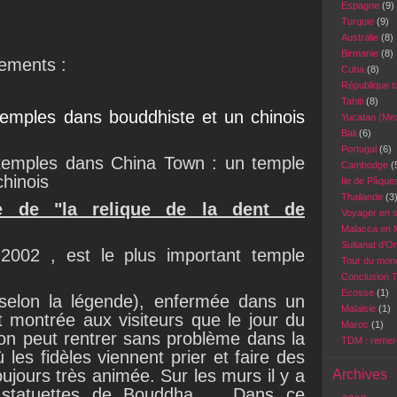
Espagne
(9)
Turquie
(9)
Australie
(8)
Birmanie
(8)
tements :
Cuba
(8)
République 
Tahiti
(8)
temples dans bouddhiste et un chinois
Yucatan (Me
Bali
(6)
Portugal
(6)
 temples dans China Town : un temple
Cambodge
(
chinois
Ile de Pâqu
Thailande
(3
e de "la relique de la dent de
Voyager en 
Malacca en 
Sultanat d'
 2002 , est le plus important temple
Tour du mond
Conclusion 
Ecosse
(1)
selon la légende), enfermée dans un
Malaisie
(1)
t montrée aux visiteurs que le jour du
Maroc
(1)
on peut rentrer sans problème dans la
TDM : reme
 les fidèles viennent prier et faire des
oujours très animée. Sur les murs il y a
Archives
s statuettes de Bouddha ... Dans ce