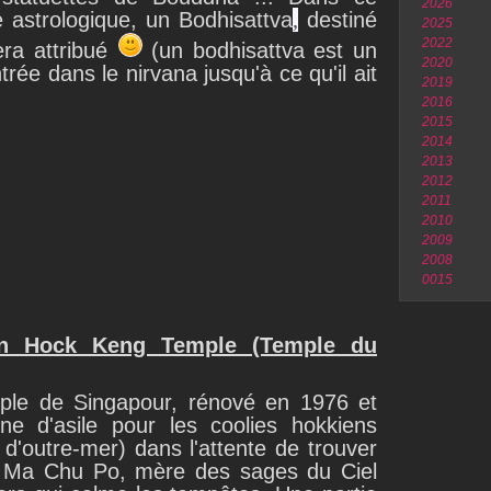
2026
e astrologique, un Bodhisattva
,
destiné
2025
2022
era attribué
(un bodhisattva est un
2020
trée dans le nirvana jusqu'à ce qu'il ait
2019
2016
2015
2014
2013
2012
2011
2010
2009
2008
0015
n Hock Keng Temple (Temple du
mple de Singapour, rénové en 1976 et
gine d'asile pour les coolies hokkiens
'outre-mer) dans l'attente de trouver
é à Ma Chu Po, mère des sages du Ciel