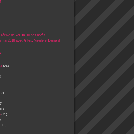
n
 l'école de Yoi Hai 10 ans après ....
u mai 2018 avec Gilles, Mireille et Bernard
s
vie
(26)
)
12)
2)
11)
e
(11)
0)
n
(10)