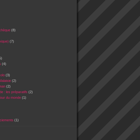
tchèque
(8)
xique)
(7)
5)
es
(4)
)
solo
(3)
Malaisie
(2)
Oman
(2)
e : les préparatifs
(2)
Tour du monde
(1)
rciements
(1)