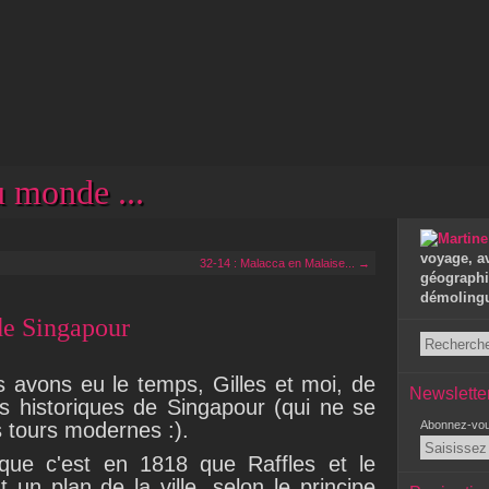
 monde ...
voyage, a
32-14 : Malacca en Malaise... →
géographie
démolingui
 de Singapour
s avons eu le temps, Gilles et moi, de
Newslette
ers historiques de Singapour (qui ne se
 tours modernes :).
Abonnez-vous
 que c'est en 1818 que Raffles et le
 un plan de la ville, selon le principe