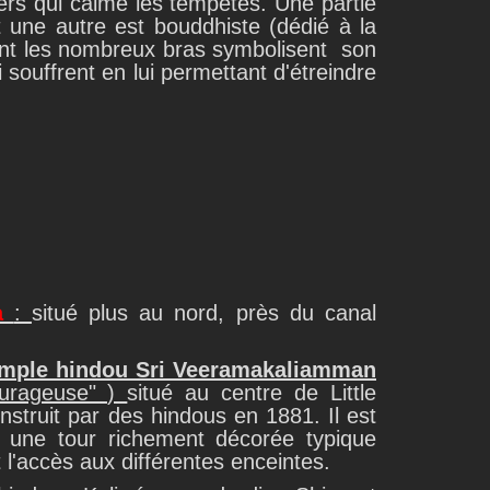
ers qui calme les tempêtes. Une partie
t une autre est bouddhiste (dédié à la
ont les nombreux bras symbolisent son
souffrent en lui permettant d'étreindre
ia
:
situé plus au nord, près du canal
emple hindou Sri Veeramakaliamman
courageuse" )
situé au centre de Little
nstruit par des hindous en 1881. Il est
, une tour richement décorée typique
 l'accès aux différentes enceintes.