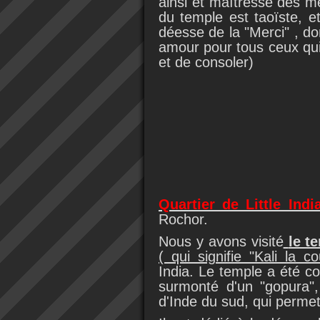
ainsi et maîtresse des m
du temple est taoïste, e
déesse de la "Merci" , d
amour pour tous ceux qui 
et de consoler)
Quartier de Little Ind
Rochor.
Nous y avons visité
le t
( qui signifie "Kali la 
India. Le temple a été co
surmonté d'un "gopura"
d'Inde du sud, qui permet