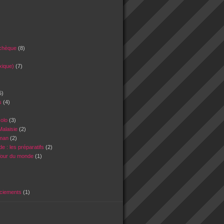
tchèque
(8)
xique)
(7)
5)
es
(4)
)
solo
(3)
Malaisie
(2)
Oman
(2)
e : les préparatifs
(2)
Tour du monde
(1)
rciements
(1)