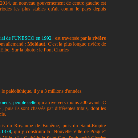
 2014, un nouveau gouvernement de centre gauche est
riodes les plus stables qu'ait connu le pays depuis
ndial de l'UNESCO en 1992
, est traversée par la
rivière
nom allemand :
Moldau).
C'est la plus longue rivière de
'Elbe. Sur la photo : le Pont Charles
e paléolithique, il y a 3 millions d'années.
oïens
,
peuple celte
qui arrive vers moins 200 avant JC
 , puis ils sont chassés par différentes tribus, dont les
cle.
puis du Royaume de Bohême, puis du Saint-Empire
6-1378
, qui y construira la "Nouvelle Ville de Prague"
e
Ville
:
La Cathédrale
Saint-Guy
, l'université Charles