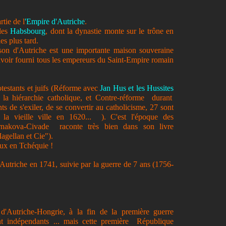
rtie de l
'Empire d'Autriche
.
les
Habsbourg
, dont la dynastie monte sur le trône en
es plus tard.
n d'Autriche est une importante maison souveraine
avoir fourni tous les empereurs du Saint-Empire romain
rotestants et juifs (Réforme avec
Jan Hus et les
Hussites
e la hiérarchie catholique, et Contre-réforme durant
nts de s'exiler, de se convertir au catholicisme, 27 sont
la vieille ville en 1620... ). C'est l'époque des
rnakova-Civade raconte très bien dans son livre
gellan et Cie").
eux en Tchéquie !
'Autriche en 1741, suivie par la guerre de 7 ans (1756-
 d'Autriche-Hongrie, à la fin de la première guerre
t indépendants ... mais cette première République