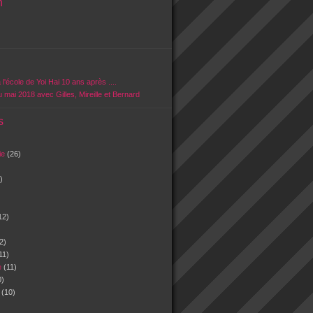
n
 l'école de Yoi Hai 10 ans après ....
u mai 2018 avec Gilles, Mireille et Bernard
s
vie
(26)
)
12)
2)
11)
e
(11)
0)
n
(10)