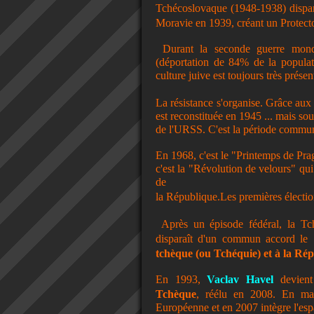
Tchécoslovaque (1948-1938) dispar
Moravie
en 1939, créant un Protecto
Durant la seconde guerre mond
(déportation de 84% de la populat
culture juive est toujours très prése
La résistance s'organise. Grâce aux
est reconstituée en 1945 ... mais so
de l'URSS. C'est la période commun
En 1968, c'est le "Printemps de Pr
c'est la "Révolution de velours" qu
de
la République.Les premières électio
Après un épisode fédéral,
la Tc
disparaît d'un commun accord le 1
tchèque (ou Tchéquie) et à
la Rép
En 1993,
Vaclav Havel
devient
Tchèque
, réélu en 2008. En m
Européenne et en 2007 intègre l'es