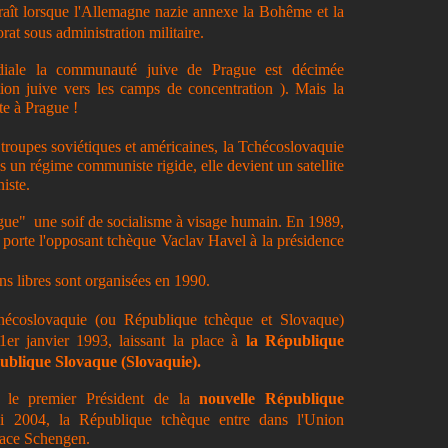
aît lorsque l'Allemagne nazie annexe
la Bohême
et
la
rat sous administration militaire.
iale la communauté juive de Prague est décimée
ion juive vers les camps de concentration ). Mais la
nte à Prague !
 troupes soviétiques et américaines,
la Tchécoslovaquie
us un régime communiste rigide, elle devient un satellite
iste.
ague" une soif de socialisme à visage humain. En 1989,
i porte l'opposant tchèque Vaclav Havel à la présidence
ns libres sont organisées en 1990.
hécoslovaquie
(ou République tchèque et Slovaque)
er janvier 1993, laissant la place à
la République
ublique
Slovaque
(Slovaquie).
 le premier Président de la
nouvelle République
ai 2004,
la République
tchèque entre dans l'Union
pace Schengen.