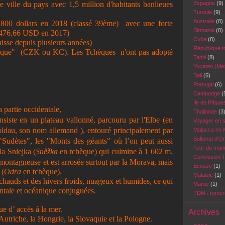
de ville du pays avec 1,5 million d'habitants banlieues
Espagne
(9)
Turquie
(9)
Australie
(8)
 800 dollars en 2018 (classé 39ème) avec une forte
Birmanie
(8)
8 476,66 USD en 2017)
Cuba
(8)
aisse depuis plusieurs années)
République 
hèque" (CZK ou KC). Les Tchèques n'ont pas adopté
Tahiti
(8)
Yucatan (Me
Bali
(6)
Portugal
(6)
Cambodge
(
Ile de Pâqu
 partie occidentale,
Thailande
(3
siste en un plateau vallonné, parcouru par l'Elbe (en
Voyager en 
dau, son nom allemand ), entouré principalement par
Malacca en 
Sultanat d'
Sudètes", les "Monts des géants" où l’on peut aussi
Tour du mond
la Sniejka (
Sněžka
en tchèque) qui culmine à
1 602 m
.
Conclusion 
ôt montagneuse et est arrosée surtout par
la Morava
, mais
Ecosse
(1)
 (
Odra
en tchèque).
Malaisie
(1)
chauds et des hivers froids, nuageux et humides, ce qui
Maroc
(1)
ntale et océanique conjuguées.
TDM : reme
e d’ accès à la mer.
Archives
'Autriche,
la Hongrie
,
la Slovaquie
et la Pologne.