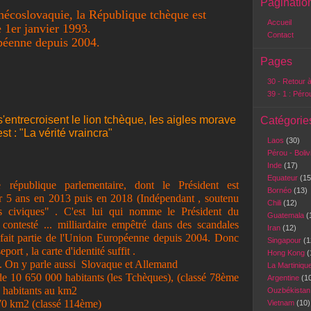
Paginatio
chécoslovaquie, la République tchèque est
Accueil
 1er janvier 1993.
Contact
opéenne depuis 2004.
Pages
30 - Retour à
39 - 1 : Péro
s'entrecroisent le lion tchèque, les aigles morave
Catégorie
st : "La vérité vraincra"
Laos
(30)
Pérou - Boli
Inde
(17)
Equateur
(15
 république parlementaire, dont le Président est
Bornéo
(13)
r 5 ans en 2013 puis en 2018 (Indépendant , soutenu
Chili
(12)
s civiques" . C'est lui qui nomme le Président du
Guatemala
(
contesté ... milliardaire empêtré dans des scandales
Iran
(12)
 fait partie de l'Union Européenne depuis 2004. Donc
Singapour
(1
ort , la carte d'identité suffit .
Hong Kong
(
e. On y parle aussi Slovaque et Allemand
La Martiniqu
 de 10 650 000 habitants (les Tchèques), (classé 78ème
Argentine
(1
 habitants au km2
Ouzbékista
70 km2 (classé 114ème)
Vietnam
(10)