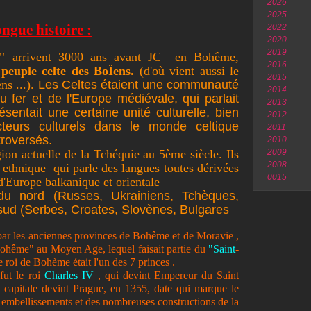
2026
2025
ngue histoire :
2022
2020
2019
"
arrivent 3000 ans avant JC en Bohême,
2016
u
peuple celte des BoÏens.
(d'où vient aussi le
2015
s ...).
Les Celtes étaient une communauté
2014
 fer et de l'Europe médiévale, qui parlait
2013
ésentait une certaine unité culturelle, bien
2012
cteurs culturels dans le monde celtique
2011
troversés.
2010
gion actuelle de la Tchéquie au 5ème siècle. Ils
2009
2008
ethnique qui parle des langues toutes dérivées
0015
'Europe balkanique et orientale
du nord (Russes, Ukrainiens, Tchèques,
sud (Serbes, Croates, Slovènes, Bulgares
par les anciennes provinces de Bohême et de Moravie ,
Bohême" au Moyen Age, lequel faisait partie du
"Saint
-
le roi de Bohème était l'un des 7 princes .
ut le roi
Charles IV
, qui devint Empereur du Saint
capitale devint Prague, en 1355, date qui marque le
 embellissements et des nombreuses constructions de la