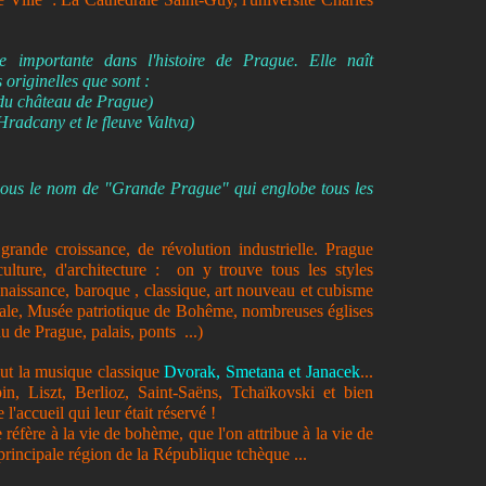
 importante dans l'histoire de Prague. Elle naît
s originelles que sont :
 du château de Prague)
 Hradcany et le fleuve Valtva)
sous le nom de "Grande Prague" qui englobe tous les
rande croissance, de révolution industrielle. Prague
ulture, d'architecture : on y trouve tous les styles
enaissance, baroque , classique, art nouveau et cubisme
ionale, Musée patriotique de Bohême, nombreuses églises
au de Prague, palais, ponts ...)
out la musique classique
Dvorak,
Smetana et Janacek
...
n, Liszt, Berlioz, Saint-Saëns, Tchaïkovski et bien
l'accueil qui leur était réservé !
éfère à la vie de bohème, que l'on attribue à la vie de
rincipale région de la République tchèque ...