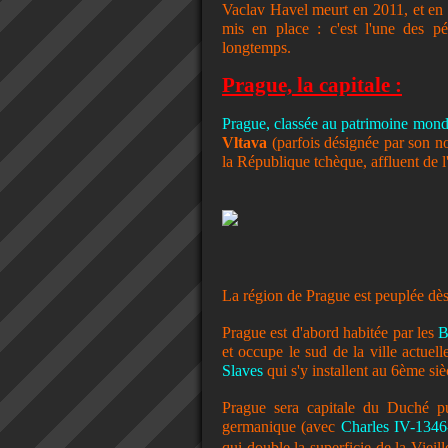
Vaclav Havel meurt en 2011, et en
mis en place : c'est l'une des pé
longtemps.
Prague, la capitale :
Prague, classée au patrimoine mo
Vltava
(parfois désignée par son 
la République tchèque, affluent de l
La région de Prague est peuplée dès l
Prague est d'abord habitée par les
B
et occupe le sud de la ville actuelle
Slaves
qui s'y installent au 6ème siè
Prague sera capitale du Duché 
germanique (avec
Charles IV-134
qui double la superficie de
la Vieill