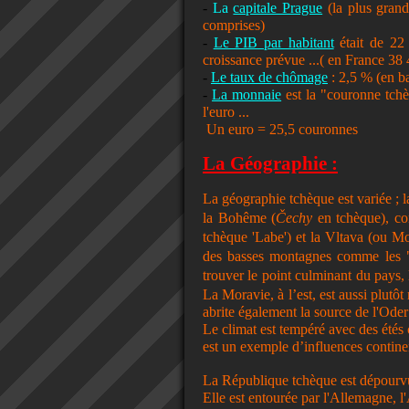
-
La
capitale Prague
(la plus gran
comprises)
-
Le PIB par habitant
était de 22
croissance prévue ...( en France 3
-
Le taux de chômage
: 2,5 % (en b
-
La monnaie
est la "couronne tc
l'euro ...
Un euro = 25,5 couronnes
La Géographie
:
La géographie tchèque est variée ; la
la Bohême
(
Čechy
en tchèque), con
tchèque 'Labe') et
la Vltava
(ou Mol
des basses montagnes comme les "
trouver le point culminant du pays, 
La Moravie
, à l’est, est aussi plut
abrite également la source de l'Oder
Le climat est tempéré avec des étés 
est un exemple d’influences contine
La République
tchèque est dépourvu
Elle est entourée par l'Allemagne, l