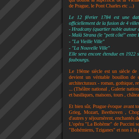
de Prague, le Pont Charles etc ...)
Le 12 février 1784 est une date
officiellement de la fusion de 4 ville
- Hradcany (quartier noble autour
- Malà Strana (le "petit côté" entre
- "
La Vieille Ville
"
- "
La Nouvelle Ville
"
Elle sera encore étendue en 1922 
faubourgs.
Le 19ème siècle est un siècle de g
devient un véritable bouillon de c
architecturaux - roman, gothique, r
... (Théâtre national , Galerie nat
et basiliques, maisons, tours , châte
Et bien sûr, Prague évoque avant t
Grieg, Mozart, Beethoven , Chopi
d'autres y séjournèrent, enchantés de 
L'opéra "La Bohème" de Puccini se r
"Bohémiens, Tziganes" et non à la p