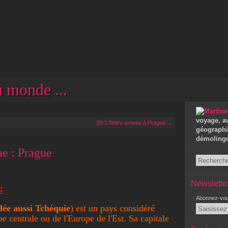
 monde ...
voyage, a
39-1 Notre arrivée à Prague →
géographie
démolingui
ue : Prague
Newslette
:
Abonnez-vous
lée aussi Tchéquie
) est un pays considéré
e centrale ou de l'Europe de l'Est. Sa capitale