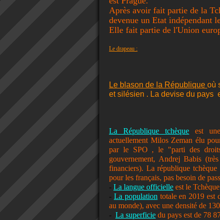
est Prague.
Après avoir fait partie de la T
devenue un Etat indépendant le
Elle fait partie de l'Union eur
Le drapeau :
Le blason de la République
où 
et silésien . La devise du pays e
La République
tchèque
est une
actuellement Milos Zeman élu pou
par le SPO , le "parti des droit
gouvernement, Andrej Babis (très 
financiers). La république tchèque
pour les français, pas besoin de passep
-
La langue officielle
est le Tchèqu
-
La population
totale en 2019 est
au monde), avec une densité de 130
-
La superficie
du pays est de 78 8