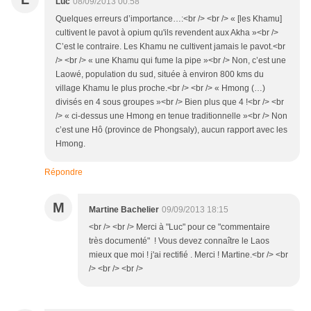
Luc
08/09/2013 00:58
Quelques erreurs d’importance…:<br /> <br /> « [les Khamu]
cultivent le pavot à opium qu'ils revendent aux Akha »<br />
C’est le contraire. Les Khamu ne cultivent jamais le pavot.<br
/> <br /> « une Khamu qui fume la pipe »<br /> Non, c’est une
Laowé, population du sud, située à environ 800 kms du
village Khamu le plus proche.<br /> <br /> « Hmong (…)
divisés en 4 sous groupes »<br /> Bien plus que 4 !<br /> <br
/> « ci-dessus une Hmong en tenue traditionnelle »<br /> Non
c’est une Hô (province de Phongsaly), aucun rapport avec les
Hmong.
Répondre
M
Martine Bachelier
09/09/2013 18:15
<br /> <br /> Merci à "Luc" pour ce "commentaire
très documenté" ! Vous devez connaître le Laos
mieux que moi ! j'ai rectifié . Merci ! Martine.<br /> <br
/> <br /> <br />