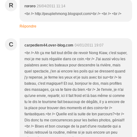
R
rororo
26/04/2011 11:14
<br /> http://peuplehmong.blogspot.com/<br /> <br /> <br />
Répondre
C
carpediem44.over-blog.com
04/01/2011 19:07
<br /> Ah ça me fait tout drôle de revoir Nong Kiaw, c'est super,
moi je me suis régalée dans ce coin.<br /> J'ai aussi vécu les
palabres avec les bateaux pour descendre la rivière, mais
quel spectacle, j'en ai encore les poils qui se dressent quand
j'y repense, je ferme les yeux et je suis avec toi sur<br /> le
bateau, c'est magique!! Et oui, bonjour le dos, mais profites
des massages, ça va te faire du bien.<br /> Je t'envie, je n'ai
qu'une envie, repartir, ici il fait froid et là bas même si comme
tu le dis le tourisme fait beaucoup de dégâts, il y a encore de
la place pour trouver des moments et des coins<br />
fantastiques.<br /> Quelle est la suite de ton parcours?<br />
Dis donc tu me concurrences pour les belles photos, génial!!
<br /> Bises et bon courage de la part d'une routarde qui a
hélas retrouvé la routine, même si je suis encore un peu