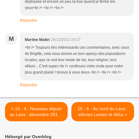
déphasée et encore un peu là-bas quand je ferme les
yeux<br /> <br /> <br />
Répondre
M
Martine Mallet
28/12/2010 18:27
<br /> Toujours très intéressants ces commentaires, avec ceux
de Brigitte, cela nous donne un bon aperçu des populations
locales, que ce soit leur mode de vie, leur religion, leur
vêture... C'est super,<br /> continuez votre route pour notre
plus grand plaisir ! bisous à vous deux.<br /> <br /> <br />
Répondre
< 15 - 4 : Nouveau départ
15 - 6 : Au nord du Laos :
au Laos : décembre 2010 -
ethnies Lanten et Akha >
l'école de Yoi Hai
Hébergé par Overblog